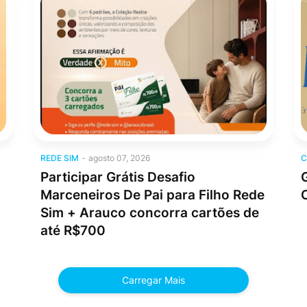
Rede SIM
C
REDE SIM
-
agosto 07, 2026
C
Participar Grátis Desafio
Marceneiros De Pai para Filho Rede
Sim + Arauco concorra cartões de
até R$700
Carregar Mais