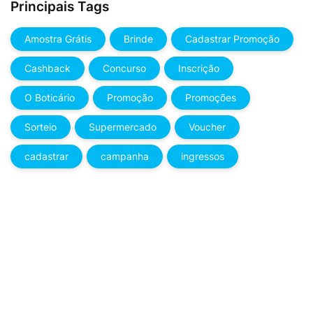
Principais Tags
Amostra Grátis
Brinde
Cadastrar Promoção
Cashback
Concurso
Inscrição
O Boticário
Promoção
Promoções
Sorteio
Supermercado
Voucher
cadastrar
campanha
ingressos