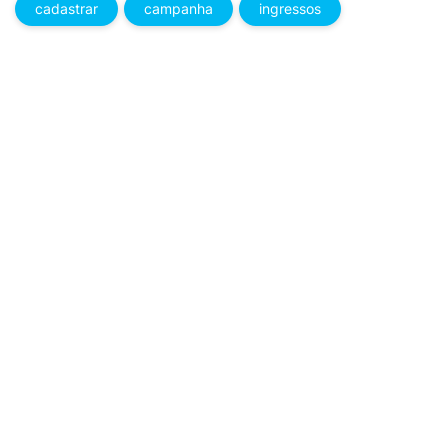
cadastrar
campanha
ingressos