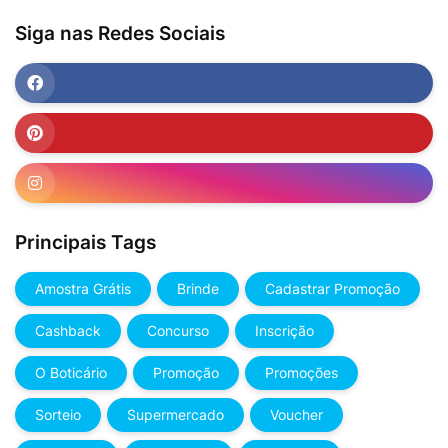
Siga nas Redes Sociais
Principais Tags
Amostra Grátis
Brinde
Cadastrar Promoção
Cashback
Concurso
Inscrição
O Boticário
Promoção
Promoções
Sorteio
Supermercado
Voucher