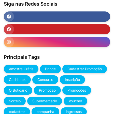
Siga nas Redes Sociais
Principais Tags
Amostra Grátis
Brinde
Cadastrar Promoção
Cashback
Concurso
Inscrição
O Boticário
Promoção
Promoções
Sorteio
Supermercado
Voucher
cadastrar
campanha
ingressos