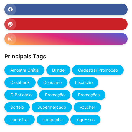
Principais Tags
Amostra Grátis
Brinde
Cadastrar Promoção
Cashback
Concurso
Inscrição
O Boticário
Promoção
Promoções
Sorteio
Supermercado
Voucher
cadastrar
campanha
ingressos