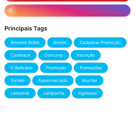
Principais Tags
Amostra Grátis
Brinde
Cadastrar Promoção
Cashback
Concurso
Inscrição
O Boticário
Promoção
Promoções
Sorteio
Supermercado
Voucher
cadastrar
campanha
ingressos