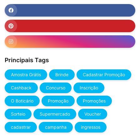
Principais Tags
Amostra Grátis
Brinde
Cadastrar Promoção
Cashback
Concurso
Inscrição
O Boticário
Promoção
Promoções
Sorteio
Supermercado
Voucher
cadastrar
campanha
ingressos