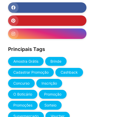
Principais Tags
Amostra Grátis
Brinde
Cadastrar Promoção
Cashback
Concurso
Inscrição
O Boticário
Promoção
Promoções
Sorteio
Supermercado
Voucher