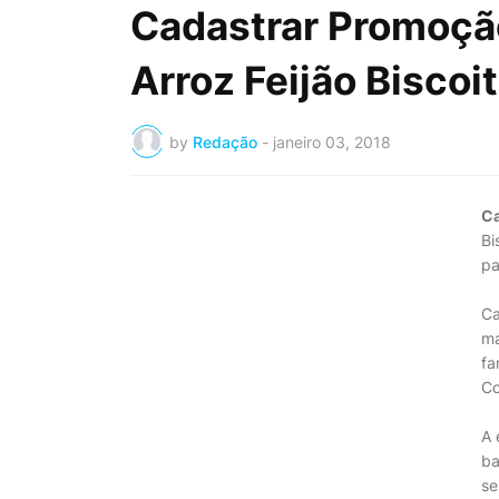
Cadastrar Promoçã
Arroz Feijão Biscoi
by
Redação
-
janeiro 03, 2018
Ca
Bi
pa
Ca
ma
fa
Co
A 
ba
se