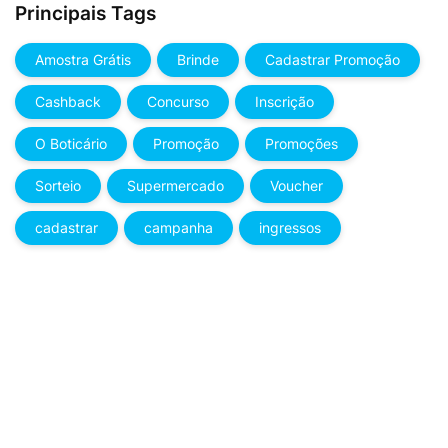
Principais Tags
Amostra Grátis
Brinde
Cadastrar Promoção
Cashback
Concurso
Inscrição
O Boticário
Promoção
Promoções
Sorteio
Supermercado
Voucher
cadastrar
campanha
ingressos