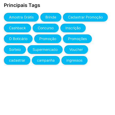
Principais Tags
Amostra Grátis
Brinde
Cadastrar Promoção
Cashback
Concurso
Inscrição
O Boticário
Promoção
Promoções
Sorteio
Supermercado
Voucher
cadastrar
campanha
ingressos