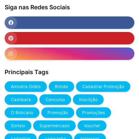
Siga nas Redes Sociais
Principais Tags
Amostra Grátis
Brinde
Cadastrar Promoção
Cashback
Concurso
Inscrição
O Boticário
Promoção
Promoções
Sorteio
Supermercado
Voucher
cadastrar
campanha
ingressos