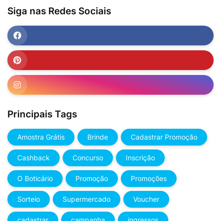
Siga nas Redes Sociais
Principais Tags
Amostra Grátis
Brinde
Cadastrar Promoção
Cashback
Concurso
Inscrição
O Boticário
Promoção
Promoções
Sorteio
Supermercado
Voucher
cadastrar
campanha
ingressos