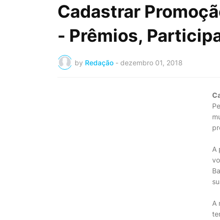
Cadastrar Promoçã
- Prêmios, Particip
by
Redação
-
dezembro 01, 2018
Ca
Pe
mu
pr
A 
vo
Ba
su
A 
te