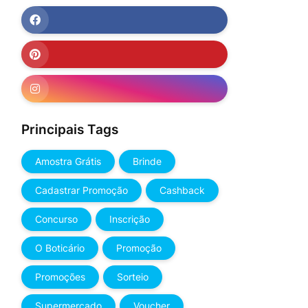
Principais Tags
Amostra Grátis
Brinde
Cadastrar Promoção
Cashback
Concurso
Inscrição
O Boticário
Promoção
Promoções
Sorteio
Supermercado
Voucher