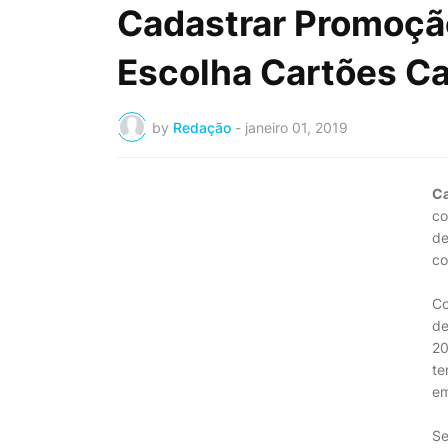
Cadastrar Promoção
Escolha Cartões C
by
Redação
-
janeiro 01, 2019
Ca
co
de
co
Co
de
20
te
em
Se