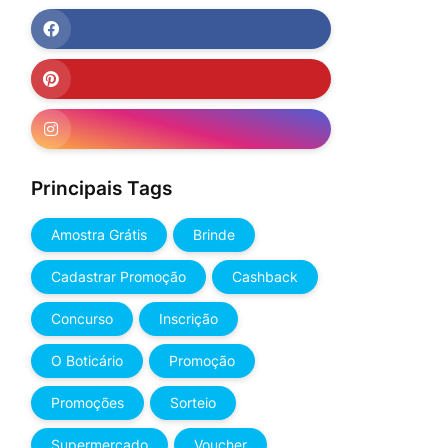
Principais Tags
Amostra Grátis
Brinde
Cadastrar Promoção
Cashback
Concurso
Inscrição
O Boticário
Promoção
Promoções
Sorteio
Supermercado
Voucher