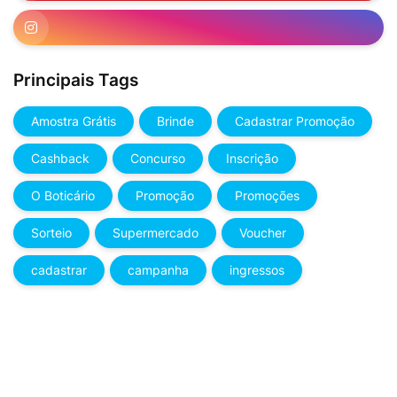
Principais Tags
Amostra Grátis
Brinde
Cadastrar Promoção
Cashback
Concurso
Inscrição
O Boticário
Promoção
Promoções
Sorteio
Supermercado
Voucher
cadastrar
campanha
ingressos