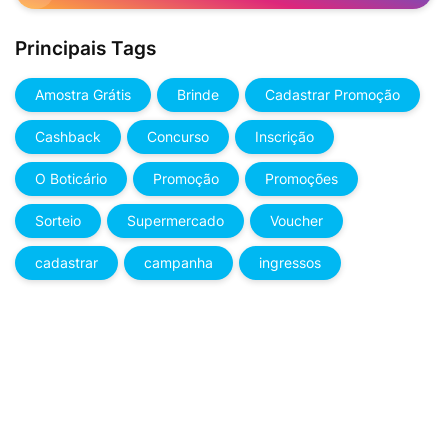
Principais Tags
Amostra Grátis
Brinde
Cadastrar Promoção
Cashback
Concurso
Inscrição
O Boticário
Promoção
Promoções
Sorteio
Supermercado
Voucher
cadastrar
campanha
ingressos