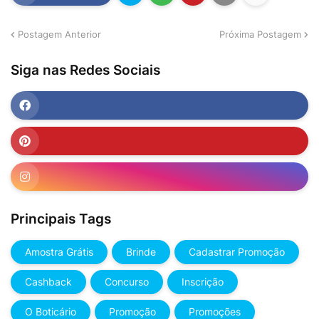
Postagem Anterior
Próxima Postagem
Siga nas Redes Sociais
Principais Tags
Amostra Grátis
Brinde
Cadastrar Promoção
Cashback
Concurso
Inscrição
O Boticário
Promoção
Promoções