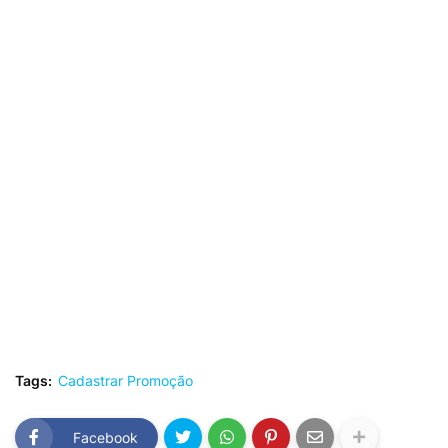
Tags:
Cadastrar Promoção
Facebook