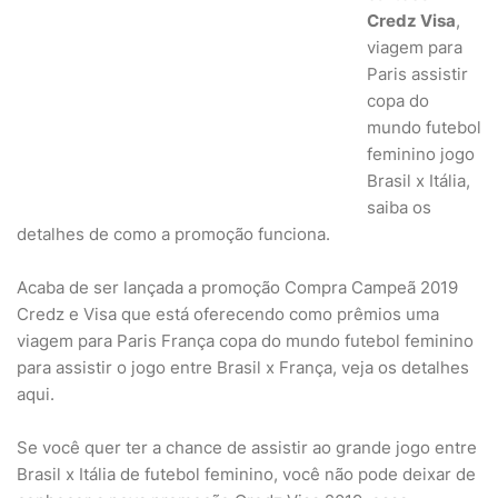
Credz Visa
,
viagem para
Paris assistir
copa do
mundo futebol
feminino jogo
Brasil x Itália,
saiba os
detalhes de como a promoção funciona.
Acaba de ser lançada a promoção Compra Campeã 2019
Credz e Visa que está oferecendo como prêmios uma
viagem para Paris França copa do mundo futebol feminino
para assistir o jogo entre Brasil x França, veja os detalhes
aqui.
Se você quer ter a chance de assistir ao grande jogo entre
Brasil x Itália de futebol feminino, você não pode deixar de