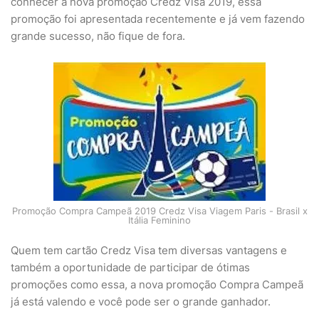
conhecer a nova promoção Credz Visa 2019, essa
promoção foi apresentada recentemente e já vem fazendo
grande sucesso, não fique de fora.
Promoção Compra Campeã 2019 Credz Visa Viagem Paris - Brasil x
Itália Feminino
Quem tem cartão Credz Visa tem diversas vantagens e
também a oportunidade de participar de ótimas
promoções como essa, a nova promoção Compra Campeã
já está valendo e você pode ser o grande ganhador.