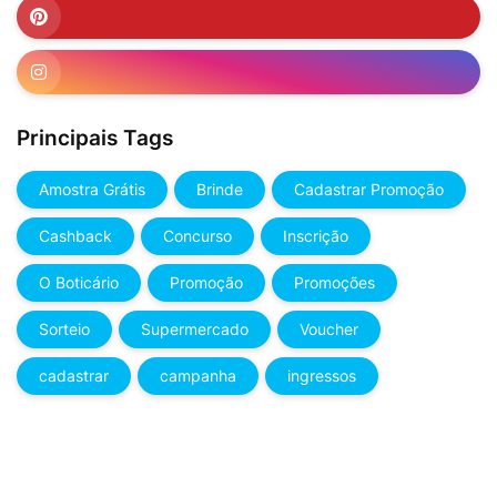
Principais Tags
Amostra Grátis
Brinde
Cadastrar Promoção
Cashback
Concurso
Inscrição
O Boticário
Promoção
Promoções
Sorteio
Supermercado
Voucher
cadastrar
campanha
ingressos