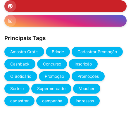
Principais Tags
Amostra Grátis
Brinde
Cadastrar Promoção
Cashback
Concurso
Inscrição
O Boticário
Promoção
Promoções
Sorteio
Supermercado
Voucher
cadastrar
campanha
ingressos