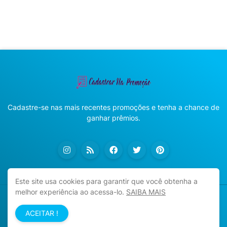
Cadastre-se nas mais recentes promoções e tenha a chance de
ganhar prêmios.
Este site usa cookies para garantir que você obtenha a
melhor experiência ao acessa-lo.
SAIBA MAIS
Copyright ©
2026
Cadastrar na Promoção
ACEITAR !
Início
Sobre
Política de Privacidade