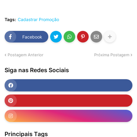
Tags:
Cadastrar Promoção
Facebook
Postagem Anterior
Próxima Postagem
Siga nas Redes Sociais
Principais Tags