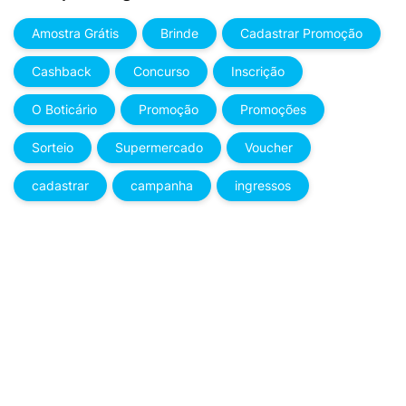
Amostra Grátis
Brinde
Cadastrar Promoção
Cashback
Concurso
Inscrição
O Boticário
Promoção
Promoções
Sorteio
Supermercado
Voucher
cadastrar
campanha
ingressos