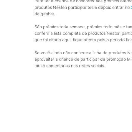
Para ter a chance de concorrer aos prêmios ofere
produtos Neston participantes e depois entrar no
de ganhar.
São prêmios toda semana, prêmios todo mês e ta
conferir a lista completa de produtos Neston part
que foi citado aqui, fique atento pois o período f
Se você ainda não conhece a linha de produtos Ne
aproveitar a chance de participar da promoção M
muito comentários nas redes sociais.