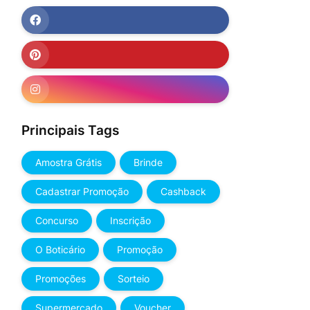
Principais Tags
Amostra Grátis
Brinde
Cadastrar Promoção
Cashback
Concurso
Inscrição
O Boticário
Promoção
Promoções
Sorteio
Supermercado
Voucher