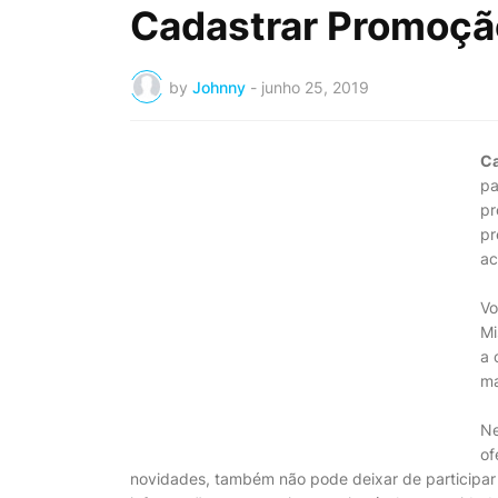
Cadastrar Promoçã
by
Johnny
-
junho 25, 2019
Ca
pa
pr
pr
ac
Vo
Mi
a 
ma
Ne
of
novidades, também não pode deixar de participar