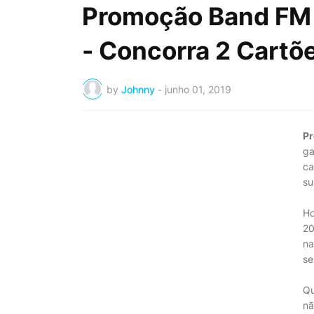
Promoção Band FM 
- Concorra 2 Cartõe
by
Johnny
-
junho 01, 2019
Pr
ga
ca
su
Ho
20
na
se
Qu
nã