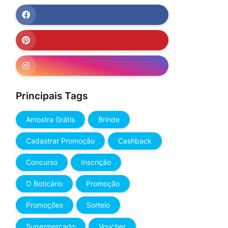
Principais Tags
Amostra Grátis
Brinde
Cadastrar Promoção
Cashback
Concurso
Inscrição
O Boticário
Promoção
Promoções
Sorteio
Supermercado
Voucher