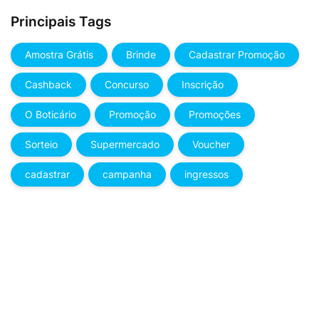
Principais Tags
Amostra Grátis
Brinde
Cadastrar Promoção
Cashback
Concurso
Inscrição
O Boticário
Promoção
Promoções
Sorteio
Supermercado
Voucher
cadastrar
campanha
ingressos