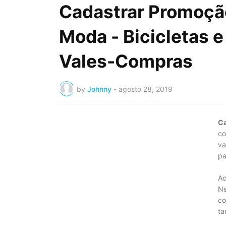
Cadastrar Promoçã
Moda - Bicicletas e
Vales-Compras
by
Johnny
-
agosto 28, 2019
Ca
co
va
pa
Ac
Ne
co
ta