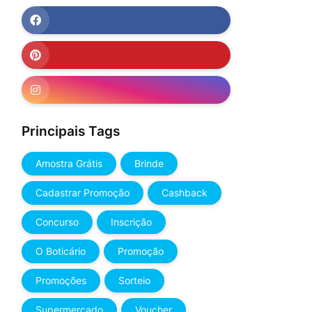
Principais Tags
Amostra Grátis
Brinde
Cadastrar Promoção
Cashback
Concurso
Inscrição
O Boticário
Promoção
Promoções
Sorteio
Supermercado
Voucher