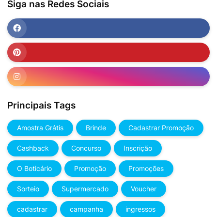
Siga nas Redes Sociais
Principais Tags
Amostra Grátis
Brinde
Cadastrar Promoção
Cashback
Concurso
Inscrição
O Boticário
Promoção
Promoções
Sorteio
Supermercado
Voucher
cadastrar
campanha
ingressos