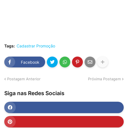
Tags:
Cadastrar Promoção
Facebook
Postagem Anterior
Próxima Postagem
Siga nas Redes Sociais