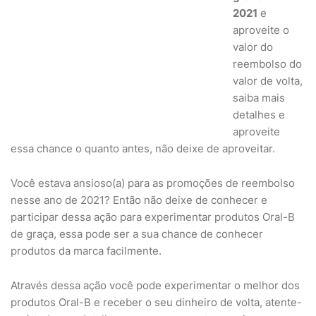
2021
e
aproveite o
valor do
reembolso do
valor de volta,
saiba mais
detalhes e
aproveite
essa chance o quanto antes, não deixe de aproveitar.
Você estava ansioso(a) para as promoções de reembolso
nesse ano de 2021? Então não deixe de conhecer e
participar dessa ação para experimentar produtos Oral-B
de graça, essa pode ser a sua chance de conhecer
produtos da marca facilmente.
Através dessa ação você pode experimentar o melhor dos
produtos Oral-B e receber o seu dinheiro de volta, atente-