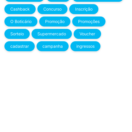
Cashback
Concurso
Inscrição
O Boticário
Promoção
Promoções
Sorteio
Supermercado
Voucher
cadastrar
campanha
ingressos