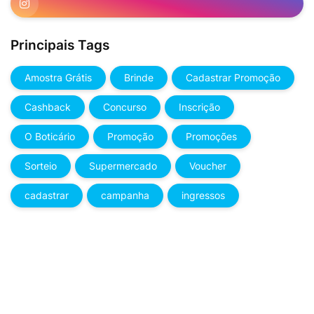
Principais Tags
Amostra Grátis
Brinde
Cadastrar Promoção
Cashback
Concurso
Inscrição
O Boticário
Promoção
Promoções
Sorteio
Supermercado
Voucher
cadastrar
campanha
ingressos