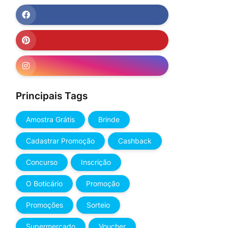
Principais Tags
Amostra Grátis
Brinde
Cadastrar Promoção
Cashback
Concurso
Inscrição
O Boticário
Promoção
Promoções
Sorteio
Supermercado
Voucher