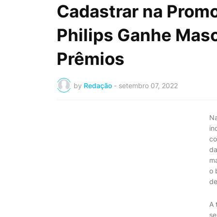
Cadastrar na Promo
Philips Ganhe Masc
Prêmios
by
Redação
-
setembro 07, 2022
Na
in
co
da
ma
o 
de
A 
se