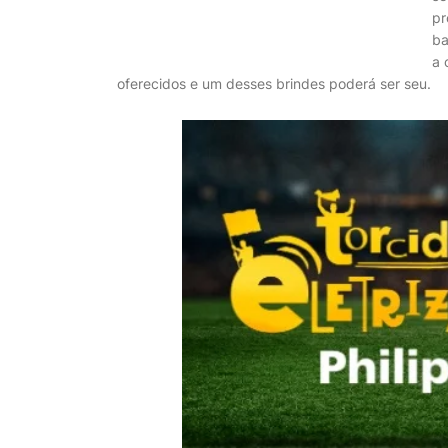
pr
ba
a 
oferecidos e um desses brindes poderá ser seu.