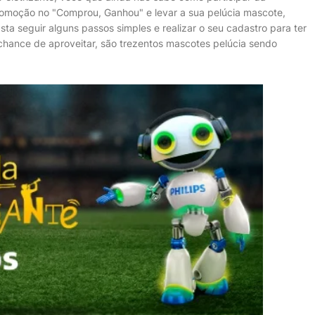
omoção no "Comprou, Ganhou" e levar a sua pelúcia mascote,
sta seguir alguns passos simples e realizar o seu cadastro para ter
chance de aproveitar, são trezentos mascotes pelúcia sendo