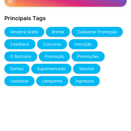
Principais Tags
Amostra Grátis
Brinde
Cadastrar Promoção
Cashback
Concurso
Inscrição
O Boticário
Promoção
Promoções
Sorteio
Supermercado
Voucher
cadastrar
campanha
ingressos