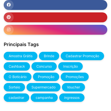
Principais Tags
Amostra Grátis
Brinde
Cadastrar Promoção
Cashback
Concurso
Inscrição
O Boticário
Promoção
Promoções
Sorteio
Supermercado
Voucher
cadastrar
campanha
ingressos