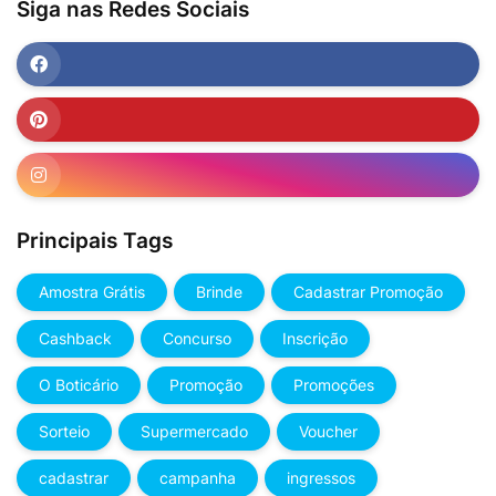
Siga nas Redes Sociais
Principais Tags
Amostra Grátis
Brinde
Cadastrar Promoção
Cashback
Concurso
Inscrição
O Boticário
Promoção
Promoções
Sorteio
Supermercado
Voucher
cadastrar
campanha
ingressos