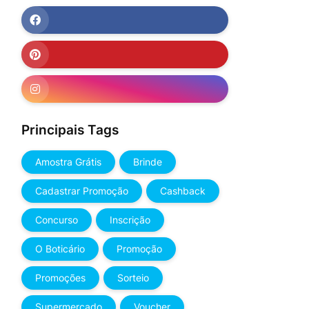
Principais Tags
Amostra Grátis
Brinde
Cadastrar Promoção
Cashback
Concurso
Inscrição
O Boticário
Promoção
Promoções
Sorteio
Supermercado
Voucher