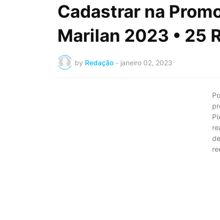
Cadastrar na Prom
Marilan 2023 • 25 R
by
Redação
-
janeiro 02, 2023
Po
pr
Pi
re
de
re