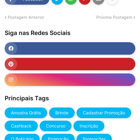
Postagem Anterior
Próxima Postagem
Siga nas Redes Sociais
Principais Tags
Amostra Grátis
Brinde
Cadastrar Promoção
Cashback
Concurso
Inscrição
O Boticário
Promoção
Promoções