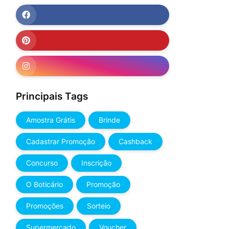
Principais Tags
Amostra Grátis
Brinde
Cadastrar Promoção
Cashback
Concurso
Inscrição
O Boticário
Promoção
Promoções
Sorteio
Supermercado
Voucher