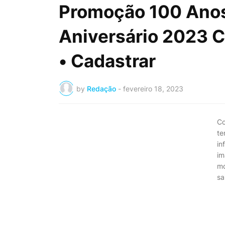
Promoção 100 Anos
Aniversário 2023 C
• Cadastrar
by
Redação
-
fevereiro 18, 2023
Co
te
in
im
mo
sa