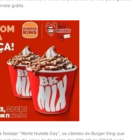
rvete grátis.
festejar "World Nutella Day", os clientes do Burger King que