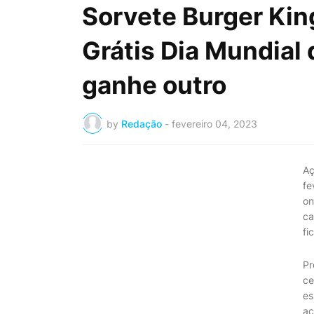
Sorvete Burger Kin
Grátis Dia Mundial
ganhe outro
by
Redação
-
fevereiro 04, 2023
Aç
fe
on
ca
fi
Pr
ce
es
ac