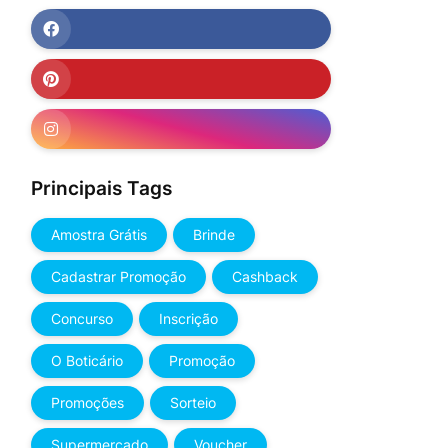
Principais Tags
Amostra Grátis
Brinde
Cadastrar Promoção
Cashback
Concurso
Inscrição
O Boticário
Promoção
Promoções
Sorteio
Supermercado
Voucher