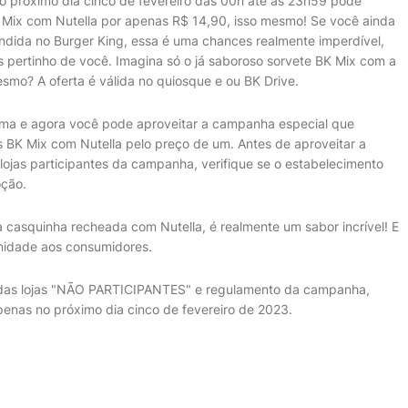
o próximo dia cinco de fevereiro das 00h até às 23h59 pode
K Mix com Nutella por apenas R$ 14,90, isso mesmo! Se você ainda
ndida no Burger King, essa é uma chances realmente imperdível,
 pertinho de você. Imagina só o já saboroso sorvete BK Mix com a
mesmo? A oferta é válida no quiosque e ou BK Drive.
ama e agora você pode aproveitar a campanha especial que
s BK Mix com Nutella pelo preço de um. Antes de aproveitar a
 lojas participantes da campanha, verifique se o estabelecimento
oção.
casquinha recheada com Nutella, é realmente um sabor incrível! E
unidade aos consumidores.
s das lojas "NÃO PARTICIPANTES" e regulamento da campanha,
penas no próximo dia cinco de fevereiro de 2023.