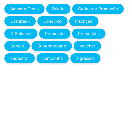
Amostra Grátis
Brinde
Cadastrar Promoção
Cashback
Concurso
Inscrição
O Boticário
Promoção
Promoções
Sorteio
Supermercado
Voucher
cadastrar
campanha
ingressos