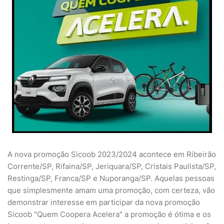
A nova promoção Sicoob 2023/2024 acontece em Ribeirão
Corrente/SP, Rifaina/SP, Jeriquara/SP, Cristais Paulista/SP,
Restinga/SP, Franca/SP e Nuporanga/SP. Aquelas pessoas
que simplesmente amam uma promoção, com certeza, vão
demonstrar interesse em participar da nova promoção
Sicoob "Quem Coopera Acelera" a promoção é ótima e os