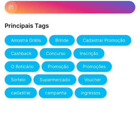
Principais Tags
Amostra Grátis
Brinde
Cadastrar Promoção
Cashback
Concurso
Inscrição
O Boticário
Promoção
Promoções
Sorteio
Supermercado
Voucher
cadastrar
campanha
ingressos