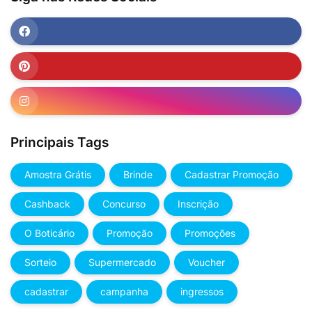
Principais Tags
Amostra Grátis
Brinde
Cadastrar Promoção
Cashback
Concurso
Inscrição
O Boticário
Promoção
Promoções
Sorteio
Supermercado
Voucher
cadastrar
campanha
ingressos