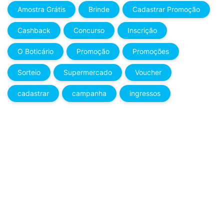
Amostra Grátis
Brinde
Cadastrar Promoção
Cashback
Concurso
Inscrição
O Boticário
Promoção
Promoções
Sorteio
Supermercado
Voucher
cadastrar
campanha
ingressos