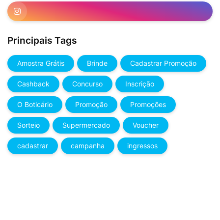
Principais Tags
Amostra Grátis
Brinde
Cadastrar Promoção
Cashback
Concurso
Inscrição
O Boticário
Promoção
Promoções
Sorteio
Supermercado
Voucher
cadastrar
campanha
ingressos