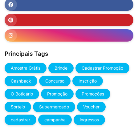
Principais Tags
Amostra Grátis
Brinde
Cadastrar Promoção
Cashback
Concurso
Inscrição
O Boticário
Promoção
Promoções
Sorteio
Supermercado
Voucher
cadastrar
campanha
ingressos