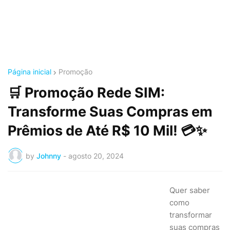
Página inicial
Promoção
🛒 Promoção Rede SIM:
Transforme Suas Compras em
Prêmios de Até R$ 10 Mil! 💳✨
by
Johnny
-
agosto 20, 2024
Quer saber
como
transformar
suas compras