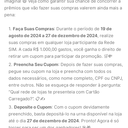
imagina! 😄 Veja como garantir sua chance de concorrer a
prêmios que vão fazer suas compras valerem ainda mais a
pena:
Faça Suas Compras
: Durante o período de
19 de
agosto de 2024 a 27 de dezembro de 2024
, realize
suas compras em qualquer loja participante da Rede
SIM. A cada R$ 1.000,00 gastos, você ganha o direito de
retirar um cupom para participar da promoção. 🛒💸
Preencha Seu Cupom
: Depois de fazer suas compras,
pegue seu cupom na loja e preencha com todos os
dados necessários, como nome completo, CPF ou CNPJ,
entre outros. Não se esqueça de responder à pergunta:
“Qual rede de lojas te presenteia com Cartão
Carregado?”. 📋✍️
Deposite o Cupom
: Com o cupom devidamente
preenchido, basta depositá-lo na urna disponível na loja
até o dia
27 de dezembro de 2024
. Pronto! Agora é só
torcer para ser um dos ganhadores! 🎯🎁