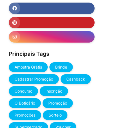
Principais Tags
Amostra Grátis
Brinde
Cadastrar Promoção
Cashback
Concurso
Inscrição
O Boticário
Promoção
Promoções
Sorteio
Supermercado
Voucher