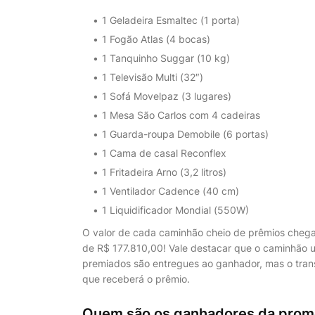
1 Geladeira Esmaltec (1 porta)
1 Fogão Atlas (4 bocas)
1 Tanquinho Suggar (10 kg)
1 Televisão Multi (32″)
1 Sofá Movelpaz (3 lugares)
1 Mesa São Carlos com 4 cadeiras
1 Guarda-roupa Demobile (6 portas)
1 Cama de casal Reconflex
1 Fritadeira Arno (3,2 litros)
1 Ventilador Cadence (40 cm)
1 Liquidificador Mondial (550W)
O valor de cada caminhão cheio de prêmios chega a 
de R$ 177.810,00! Vale destacar que o caminhão u
premiados são entregues ao ganhador, mas o tran
que receberá o prêmio.
Quem são os ganhadores da promo