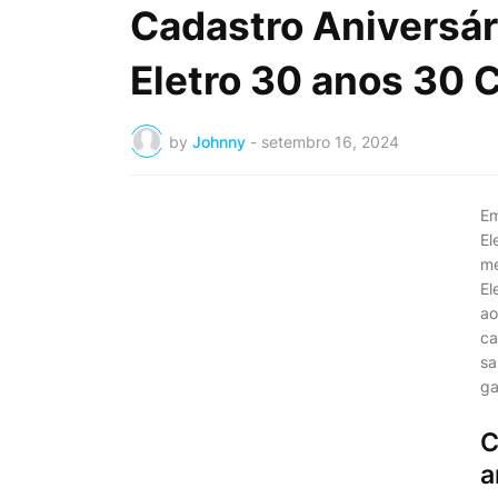
Cadastro Aniversár
Eletro 30 anos 30
by
Johnny
-
setembro 16, 2024
Em
El
me
El
ao
ca
sa
ga
C
a