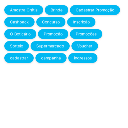
Amostra Grátis
Brinde
Cadastrar Promoção
Cashback
Concurso
Inscrição
O Boticário
Promoção
Promoções
Sorteio
Supermercado
Voucher
cadastrar
campanha
ingressos