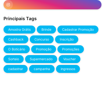
Principais Tags
Amostra Grátis
Brinde
Cadastrar Promoção
Cashback
Concurso
Inscrição
O Boticário
Promoção
Promoções
Sorteio
Supermercado
Voucher
cadastrar
campanha
ingressos