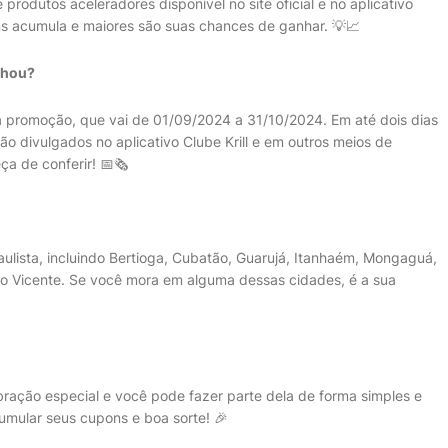
 produtos aceleradores disponível no site oficial e no aplicativo
ns acumula e maiores são suas chances de ganhar. 💡📈
nhou?
a promoção, que vai de 01/09/2024 a 31/10/2024. Em até dois dias
ão divulgados no aplicativo Clube Krill e em outros meios de
a de conferir! 📅🗞️
aulista, incluindo Bertioga, Cubatão, Guarujá, Itanhaém, Mongaguá,
ão Vicente. Se você mora em alguma dessas cidades, é a sua
bração especial e você pode fazer parte dela de forma simples e
umular seus cupons e boa sorte! 🎉