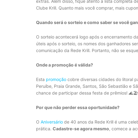
extras. Além disso, fique atento à lista completa de
Clube Krill. Quanto mais você comprar, mais cupo
Quando será o sorteio e como saber se você ga
O sorteio acontecerá logo após o encerramento d
úteis após o sorteio, os nomes dos ganhadores ser
comunicação da Rede Krill. Portanto, não se esqueç
Onde a promoção é válida?
Esta
promoção
cobre diversas cidades do litoral p
Peruíbe, Praia Grande, Santos, São Sebastião e S
chance de participar dessa festa de prêmios! 🌊🏖️
Por que não perder essa oportunidade?
O
Aniversário
de 40 anos da Rede Krill é uma cele
prática.
Cadastre-se agora mesmo
, comece a ac