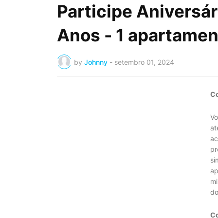
Participe Aniversár
Anos - 1 apartamen
by
Johnny
-
setembro 01, 2024
Co
Vo
at
ac
pr
si
ap
mi
do
Co