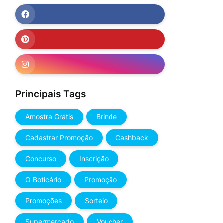
Principais Tags
Amostra Grátis
Brinde
Cadastrar Promoção
Cashback
Concurso
Inscrição
O Boticário
Promoção
Promoções
Sorteio
Supermercado
Voucher