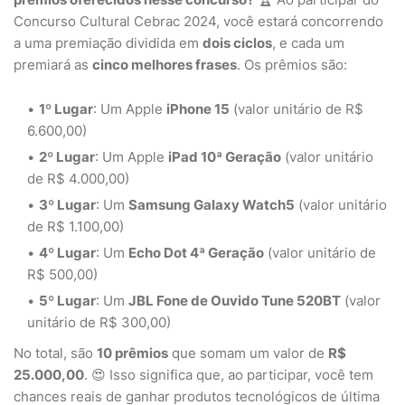
Concurso Cultural Cebrac 2024, você estará concorrendo
a uma premiação dividida em
dois ciclos
, e cada um
premiará as
cinco melhores frases
. Os prêmios são:
1º Lugar
: Um Apple
iPhone 15
(valor unitário de R$
6.600,00)
2º Lugar
: Um Apple
iPad 10ª Geração
(valor unitário
de R$ 4.000,00)
3º Lugar
: Um
Samsung Galaxy Watch5
(valor unitário
de R$ 1.100,00)
4º Lugar
: Um
Echo Dot 4ª Geração
(valor unitário de
R$ 500,00)
5º Lugar
: Um
JBL Fone de Ouvido Tune 520BT
(valor
unitário de R$ 300,00)
No total, são
10 prêmios
que somam um valor de
R$
25.000,00
. 😍 Isso significa que, ao participar, você tem
chances reais de ganhar produtos tecnológicos de última