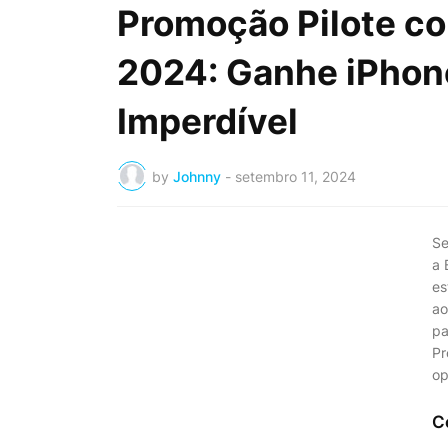
Promoção Pilote co
2024: Ganhe iPhon
Imperdível
by
Johnny
-
setembro 11, 2024
Se
a 
es
ao
pa
Pr
op
C