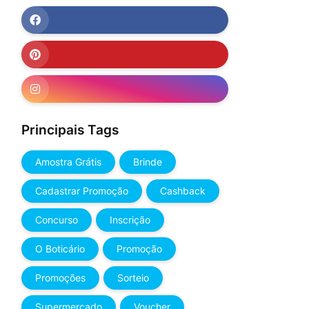
Principais Tags
Amostra Grátis
Brinde
Cadastrar Promoção
Cashback
Concurso
Inscrição
O Boticário
Promoção
Promoções
Sorteio
Supermercado
Voucher