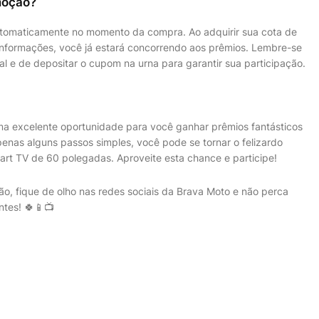
moção?
automaticamente no momento da compra. Ao adquirir sua cota de
nformações, você já estará concorrendo aos prêmios. Lembre-se
l e de depositar o cupom na urna para garantir sua participação.
ma excelente oportunidade para você ganhar prêmios fantásticos
nas alguns passos simples, você pode se tornar o felizardo
t TV de 60 polegadas. Aproveite esta chance e participe!
o, fique de olho nas redes sociais da Brava Moto e não perca
ntes! 🍀📱📺