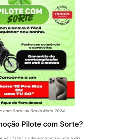
e com Sorte na Brava Moto 2024
moção Pilote com Sorte?
 vão fazer a diferença no seu dia a dia: