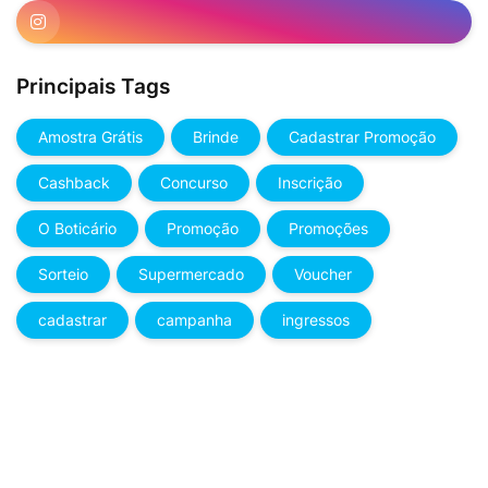
Principais Tags
Amostra Grátis
Brinde
Cadastrar Promoção
Cashback
Concurso
Inscrição
O Boticário
Promoção
Promoções
Sorteio
Supermercado
Voucher
cadastrar
campanha
ingressos