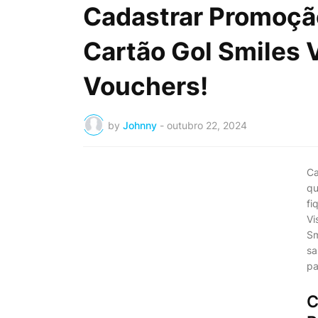
Cadastrar Promoçã
Cartão Gol Smiles 
Vouchers!
by
Johnny
-
outubro 22, 2024
Ca
qu
fi
Vi
Sm
sa
pa
C