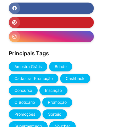
Principais Tags
Amostra Grátis
Brinde
Cadastrar Promoção
Cashback
Concurso
Inscrição
O Boticário
Promoção
Promoções
Sorteio
Supermercado
Voucher