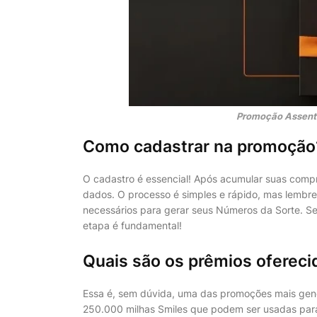
Promoção Assento
Como cadastrar na promoção
O cadastro é essencial! Após acumular suas compra
dados. O processo é simples e rápido, mas lembr
necessários para gerar seus Números da Sorte. Se
etapa é fundamental!
Quais são os prêmios oferec
Essa é, sem dúvida, uma das promoções mais gene
250.000 milhas Smiles que podem ser usadas para 