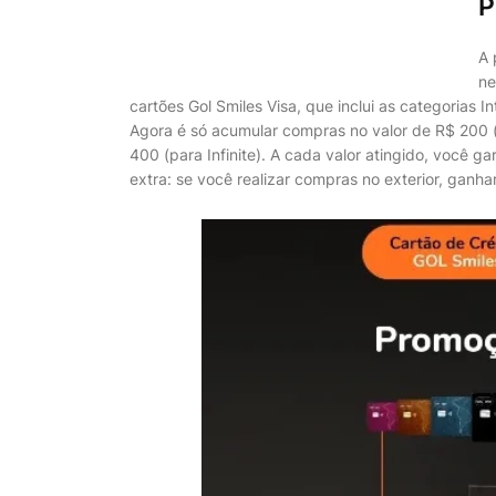
P
A 
ne
cartões Gol Smiles Visa, que inclui as categorias In
Agora é só acumular compras no valor de R$ 200 (
400 (para Infinite). A cada valor atingido, você g
extra: se você realizar compras no exterior, gan